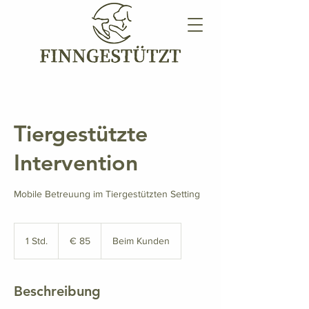
Tiergestützte
Intervention
Mobile Betreuung im Tiergestützten Setting
85
Euro
1 Std.
1
€ 85
Beim Kunden
S
t
d
Beschreibung